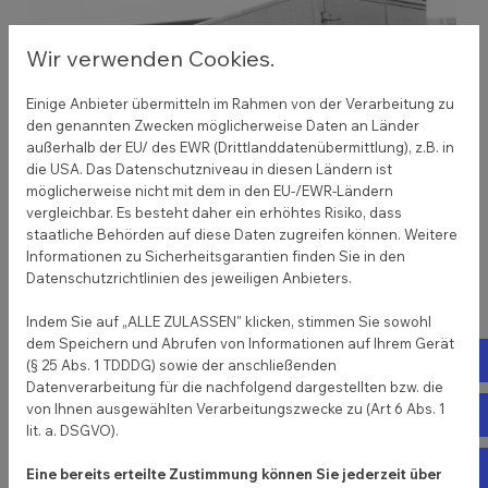
Wir verwenden Cookies.
Einige Anbieter übermitteln im Rahmen von der Verarbeitung zu
den genannten Zwecken möglicherweise Daten an Länder
außerhalb der EU/ des EWR (Drittlanddatenübermittlung), z.B. in
die USA. Das Datenschutzniveau in diesen Ländern ist
möglicherweise nicht mit dem in den EU-/EWR-Ländern
vergleichbar. Es besteht daher ein erhöhtes Risiko, dass
staatliche Behörden auf diese Daten zugreifen können. Weitere
Informationen zu Sicherheitsgarantien finden Sie in den
Datenschutzrichtlinien des jeweiligen Anbieters.
Indem Sie auf „ALLE ZULASSEN" klicken, stimmen Sie sowohl
dem Speichern und Abrufen von Informationen auf Ihrem Gerät
Tel
(§ 25 Abs. 1 TDDDG) sowie der anschließenden
Die Gegenwart:
Das Betätigungsfeld wuchs in der
Datenverarbeitung für die nachfolgend dargestellten bzw. die
Zwischenzeit der Gründung und dem
von Ihnen ausgewählten Verarbeitungszwecke zu (Art 6 Abs. 1
E-m
Standortwechsel zur Schulenburger Landstrasse
lit. a. DSGVO).
gewaltig. Heute befasst sich die Hans Dederding
Fa
Eine bereits erteilte Zustimmung können Sie jederzeit über
GmbH mit sämtlichen Aufgabenstellungen rund