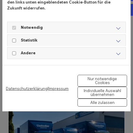
den links unten eingeblendeten Cookie-Button für die
ums Möbel.
Zukunft widerrufen.
In
Die Hans Dederding GmbH verbindet Tradition und
Moderne. Seit 2002 ist die dritte Generation im
Notwendig
Unternehmen tätig, was den traditionellen
Statistik
Hintergrund einer unternehmergeführten
mittelständischen Unternehmung in Deutschland
Andere
unterstreicht.
Nur notwendige
Cookies
Datenschutzerklärung
|
Impressum
Individuelle Auswahl
übernehmen
Alle zulassen