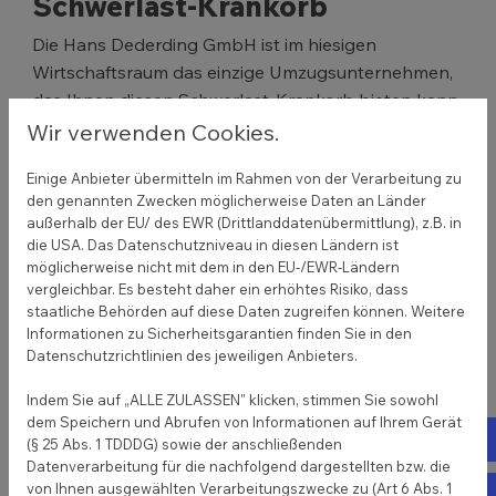
Schwerlast-Krankorb
Die Hans Dederding GmbH ist im hiesigen
Wirtschaftsraum das einzige Umzugsunternehmen,
das Ihnen diesen Schwerlast-Krankorb bieten kann.
Bei den Kranarbeiten arbeiten wir dann mit
Wir verwenden Cookies.
spezialisierten Kranfirmen zusammen, die Ihr
Einige Anbieter übermitteln im Rahmen von der Verarbeitung zu
„Handwerk“ verstehen und täglich ausüben. Der
den genannten Zwecken möglicherweise Daten an Länder
Krankorb kann direkt vor die Öffnung gebracht und
außerhalb der EU/ des EWR (Drittlanddatenübermittlung), z.B. in
dort mittels einer „Zunge“ sicher arretiert werden.
die USA. Das Datenschutzniveau in diesen Ländern ist
möglicherweise nicht mit dem in den EU-/EWR-Ländern
vergleichbar. Es besteht daher ein erhöhtes Risiko, dass
staatliche Behörden auf diese Daten zugreifen können. Weitere
Informationen zu Sicherheitsgarantien finden Sie in den
Datenschutzrichtlinien des jeweiligen Anbieters.
Indem Sie auf „ALLE ZULASSEN" klicken, stimmen Sie sowohl
dem Speichern und Abrufen von Informationen auf Ihrem Gerät
Tel
(§ 25 Abs. 1 TDDDG) sowie der anschließenden
Datenverarbeitung für die nachfolgend dargestellten bzw. die
von Ihnen ausgewählten Verarbeitungszwecke zu (Art 6 Abs. 1
E-m