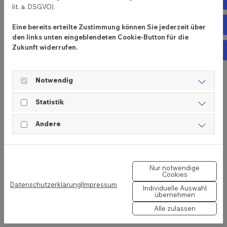
lit. a. DSGVO).
Fa
Eine bereits erteilte Zustimmung können Sie jederzeit über
den links unten eingeblendeten Cookie-Button für die
Zukunft widerrufen.
In
Notwendig
Statistik
Andere
Schwerlast-Krankorb
(Grundfläche)
Nur notwendige
Cookies
Durch die großen Abmessungen, sowie der
Datenschutzerklärung
|
Impressum
justierbaren Höhen, können unterschiedliche Güter
Individuelle Auswahl
übernehmen
bewegt werden. Der Krankorb ist für Gewichte bis
Alle zulassen
ca. 3 Tonnen ausgelegt.