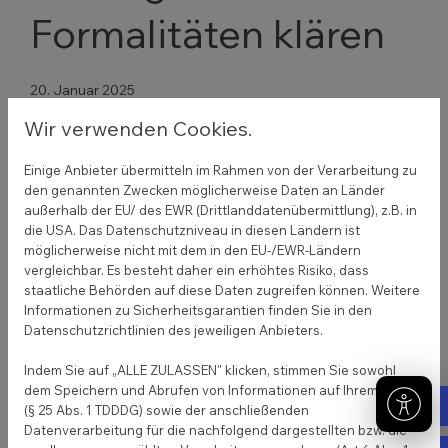
Formalitäten klären
20. Januar 2025
Wir verwenden Cookies.
Vergessen Sie nicht, Ihre Verträge und Unterlagen
rechtzeitig anzupassen oder zu kündigen:
Einige Anbieter übermitteln im Rahmen von der Verarbeitung zu
den genannten Zwecken möglicherweise Daten an Länder
Mietvertrag kündigen: Achten Sie auf die
außerhalb der EU/ des EWR (Drittlanddatenübermittlung), z.B. in
Kündigungsfrist in Ihrem aktuellen
die USA. Das Datenschutzniveau in diesen Ländern ist
Mietvertrag.
möglicherweise nicht mit dem in den EU-/EWR-Ländern
Ummeldung: Melden Sie Ihren Wohnsitz
vergleichbar. Es besteht daher ein erhöhtes Risiko, dass
staatliche Behörden auf diese Daten zugreifen können. Weitere
spätestens zwei Wochen nach dem Umzug
Informationen zu Sicherheitsgarantien finden Sie in den
beim Einwohnermeldeamt um.
Datenschutzrichtlinien des jeweiligen Anbieters.
Versicherungen und Energieanbieter:
Informieren Sie Versicherungen und Versorger
Indem Sie auf „ALLE ZULASSEN" klicken, stimmen Sie sowohl
dem Speichern und Abrufen von Informationen auf Ihrem Gerät
über Ihre neue Adresse.
Tel
(§ 25 Abs. 1 TDDDG) sowie der anschließenden
Datenverarbeitung für die nachfolgend dargestellten bzw. die
Zurück