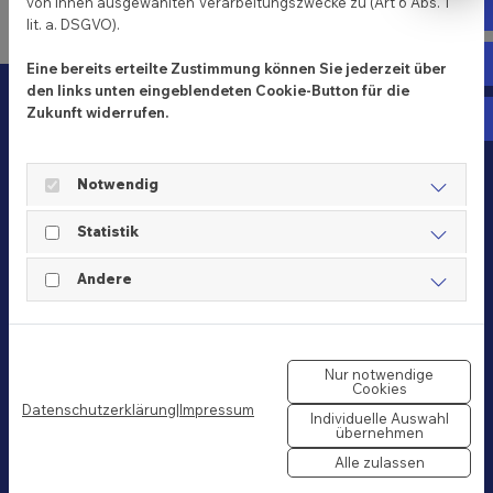
von Ihnen ausgewählten Verarbeitungszwecke zu (Art 6 Abs. 1
E-m
lit. a. DSGVO).
Fa
Eine bereits erteilte Zustimmung können Sie jederzeit über
den links unten eingeblendeten Cookie-Button für die
Zukunft widerrufen.
In
Notwendig
Ihr Umzugsunternehmen
Hans Dederding GmbH
Statistik
Schulenburger Landstraße 131
Andere
30165 Hannover
Telefon:
0511-3524858
Telefax: 0511-3522712
E-Mail:
kontakt@hans-dederding.de
Nur notwendige
Cookies
Datenschutzerklärung
|
Impressum
Individuelle Auswahl
übernehmen
Alle zulassen
Kooperationen & Zertifikate