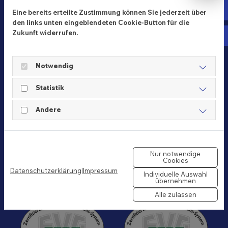
Fa
Eine bereits erteilte Zustimmung können Sie jederzeit über
den links unten eingeblendeten Cookie-Button für die
Zukunft widerrufen.
In
Ihr Umzugsunternehmen
Hans Dederding GmbH
Notwendig
Schulenburger Landstraße 131
Statistik
30165 Hannover
Telefon:
0511-3524858
Andere
Telefax: 0511-3522712
E-Mail:
kontakt@hans-dederding.de
Nur notwendige
Cookies
Datenschutzerklärung
|
Impressum
Individuelle Auswahl
Kooperationen & Zertifikate
übernehmen
Alle zulassen