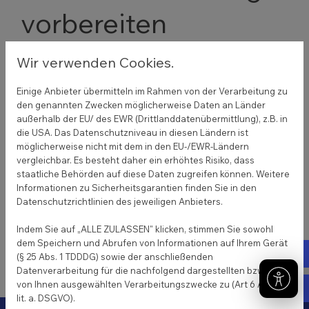
vorbereiten
Wir verwenden Cookies.
17. Januar 2025
Damit der Einzug reibungslos abläuft, sollten Sie die
Einige Anbieter übermitteln im Rahmen von der Verarbeitung zu
neue Wohnung vor dem Umzugstag vorbereiten:
den genannten Zwecken möglicherweise Daten an Länder
außerhalb der EU/ des EWR (Drittlanddatenübermittlung), z.B. in
Reparaturen prüfen:
Stellen Sie sicher, dass
die USA. Das Datenschutzniveau in diesen Ländern ist
möglicherweise nicht mit dem in den EU-/EWR-Ländern
alle Mängel behoben sind.
vergleichbar. Es besteht daher ein erhöhtes Risiko, dass
Reinigung vornehmen:
Eine gründliche
staatliche Behörden auf diese Daten zugreifen können. Weitere
Reinigung schafft eine angenehme Basis.
Informationen zu Sicherheitsgarantien finden Sie in den
Möbelstellplan erstellen:
Überlegen Sie, wo
Datenschutzrichtlinien des jeweiligen Anbieters.
welche Möbel platziert werden sollen.
Indem Sie auf „ALLE ZULASSEN" klicken, stimmen Sie sowohl
dem Speichern und Abrufen von Informationen auf Ihrem Gerät
Tel
Zurück
(§ 25 Abs. 1 TDDDG) sowie der anschließenden
Datenverarbeitung für die nachfolgend dargestellten bzw. die
von Ihnen ausgewählten Verarbeitungszwecke zu (Art 6 Abs. 1
E-m
lit. a. DSGVO).